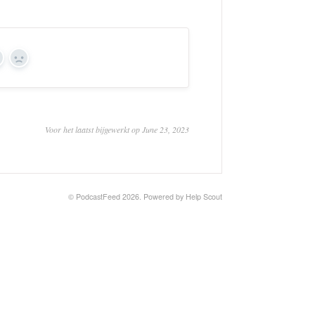
es
No
Voor het laatst bijgewerkt op June 23, 2023
©
PodcastFeed
2026.
Powered by
Help Scout